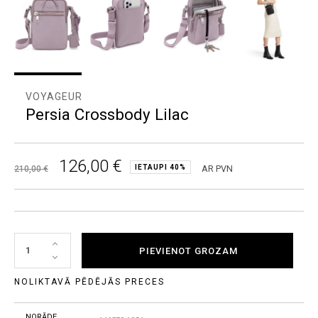
VOYAGEUR
Persia Crossbody Lilac
126,00 €
IETAUPI 40%
AR PVN
210,00 €
PIEVIENOT GROZAM
NOLIKTAVĀ PĒDĒJĀS PRECES
NORĀDE