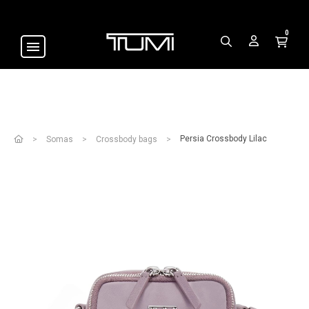
0
Persia Crossbody Lilac
Somas
Crossbody bags