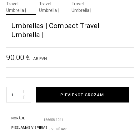
Umbrellas | Compact Travel
Umbrella |
90,00 €
AR PVN
PIEVIENOT GROZAM
NORĀDE
156658-1041
PIEEJAMĀS VISPIRMS
9 VIENĪBAS: